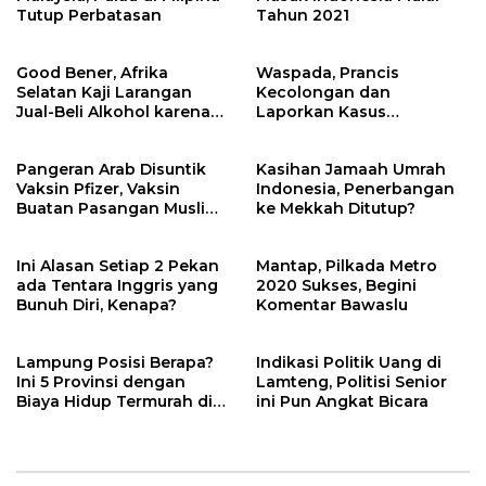
Tutup Perbatasan
Tahun 2021
Good Bener, Afrika
Waspada, Prancis
Selatan Kaji Larangan
Kecolongan dan
Jual-Beli Alkohol karena
Laporkan Kasus
Virus Corona
Supercovid
Pangeran Arab Disuntik
Kasihan Jamaah Umrah
Vaksin Pfizer, Vaksin
Indonesia, Penerbangan
Buatan Pasangan Muslim
ke Mekkah Ditutup?
dari Turki
Ini Alasan Setiap 2 Pekan
Mantap, Pilkada Metro
ada Tentara Inggris yang
2020 Sukses, Begini
Bunuh Diri, Kenapa?
Komentar Bawaslu
Lampung Posisi Berapa?
Indikasi Politik Uang di
Ini 5 Provinsi dengan
Lamteng, Politisi Senior
Biaya Hidup Termurah di
ini Pun Angkat Bicara
Indonesia