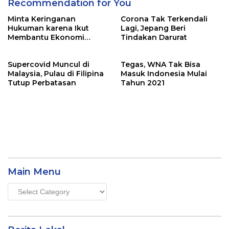
Recommendation for You
Minta Keringanan
Corona Tak Terkendali
Hukuman karena Ikut
Lagi, Jepang Beri
Membantu Ekonomi
Tindakan Darurat
Korsel, Pewaris Samsung
Tetap Dihukum
Supercovid Muncul di
Tegas, WNA Tak Bisa
Malaysia, Pulau di Filipina
Masuk Indonesia Mulai
Tutup Perbatasan
Tahun 2021
Main Menu
Main
Menu