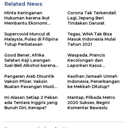
Related News
Minta Keringanan
Corona Tak Terkendali
Hukuman karena Ikut
Lagi, Jepang Beri
Membantu Ekonomi
Tindakan Darurat
Korsel, Pewaris Samsung
Tetap Dihukum
Supercovid Muncul di
Tegas, WNA Tak Bisa
Malaysia, Pulau di Filipina
Masuk Indonesia Mulai
Tutup Perbatasan
Tahun 2021
Good Bener, Afrika
Waspada, Prancis
Selatan Kaji Larangan
Kecolongan dan
Jual-Beli Alkohol karena
Laporkan Kasus
Virus Corona
Supercovid
Pangeran Arab Disuntik
Kasihan Jamaah Umrah
Vaksin Pfizer, Vaksin
Indonesia, Penerbangan
Buatan Pasangan Muslim
ke Mekkah Ditutup?
dari Turki
Ini Alasan Setiap 2 Pekan
Mantap, Pilkada Metro
ada Tentara Inggris yang
2020 Sukses, Begini
Bunuh Diri, Kenapa?
Komentar Bawaslu