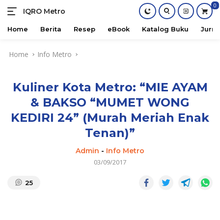
0
IQRO Metro
Lets
Bright
Home
Berita
Resep
eBook
Katalog Buku
Jurna
Together!
Skip
Home
Info Metro
to
content
Kuliner Kota Metro: “MIE AYAM
& BAKSO “MUMET WONG
KEDIRI 24” (Murah Meriah Enak
Tenan)”
Admin
-
Info Metro
03/09/2017
25