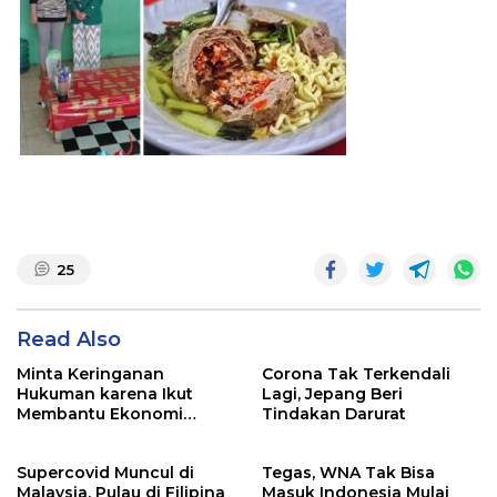
25
Read Also
Minta Keringanan
Corona Tak Terkendali
Hukuman karena Ikut
Lagi, Jepang Beri
Membantu Ekonomi
Tindakan Darurat
Korsel, Pewaris Samsung
Tetap Dihukum
Supercovid Muncul di
Tegas, WNA Tak Bisa
Malaysia, Pulau di Filipina
Masuk Indonesia Mulai