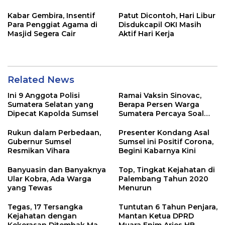
Kabar Gembira, Insentif
Patut Dicontoh, Hari Libur
Para Penggiat Agama di
Disdukcapil OKI Masih
Masjid Segera Cair
Aktif Hari Kerja
Related News
Ini 9 Anggota Polisi
Ramai Vaksin Sinovac,
Sumatera Selatan yang
Berapa Persen Warga
Dipecat Kapolda Sumsel
Sumatera Percaya Soal
Keamanannya?
Rukun dalam Perbedaan,
Presenter Kondang Asal
Gubernur Sumsel
Sumsel ini Positif Corona,
Resmikan Vihara
Begini Kabarnya Kini
Banyuasin dan Banyaknya
Top, Tingkat Kejahatan di
Ular Kobra, Ada Warga
Palembang Tahun 2020
yang Tewas
Menurun
Tegas, 17 Tersangka
Tuntutan 6 Tahun Penjara,
Kejahatan dengan
Mantan Ketua DPRD