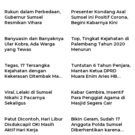
Keamanannya?
Rukun dalam Perbedaan,
Presenter Kondang Asal
Gubernur Sumsel
Sumsel ini Positif Corona,
Resmikan Vihara
Begini Kabarnya Kini
Banyuasin dan Banyaknya
Top, Tingkat Kejahatan di
Ular Kobra, Ada Warga
Palembang Tahun 2020
yang Tewas
Menurun
Tegas, 17 Tersangka
Tuntutan 6 Tahun Penjara,
Kejahatan dengan
Mantan Ketua DPRD
Kekerasan Ditembak Mati
Muara Enim Aries HB
Polda Sumsel Tahun 2020
dalam Persidangan
Viral, Lelaki di Sumsel
Kabar Gembira, Insentif
Nikahi 2 Pacarnya
Para Penggiat Agama di
Sekaligus
Masjid Segera Cair
Patut Dicontoh, Hari Libur
Bikin Geram, Sudah 17
Disdukcapil OKI Masih
Anggota Polda Sumsel
Aktif Hari Kerja
Diberhentikan karena