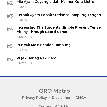
Mie Ayam Goyang Lidah: Kuliner Kota Metro
#2
04/05/2017
Ternak Ayam Bapak Sutrisno: Lampung Tengah
#3
06/07/2017
Increasing The Students’ Simple Present Tense
#4
Ability Through Board Game
11/07/2016
Puncak Mas: Bandar Lampung
#5
10/27/2017
Rujak Bebeg Pak Mardi
#6
01/21/2019
IQRO Metro
Lets
Privacy Policy
Disclaimer
DMCA
Bright
Connect With Us