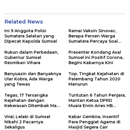
Terlibat Peredaran
Narkoba
Related News
Ini 9 Anggota Polisi
Ramai Vaksin Sinovac,
Sumatera Selatan yang
Berapa Persen Warga
Dipecat Kapolda Sumsel
Sumatera Percaya Soal
Keamanannya?
Rukun dalam Perbedaan,
Presenter Kondang Asal
Gubernur Sumsel
Sumsel ini Positif Corona,
Resmikan Vihara
Begini Kabarnya Kini
Banyuasin dan Banyaknya
Top, Tingkat Kejahatan di
Ular Kobra, Ada Warga
Palembang Tahun 2020
yang Tewas
Menurun
Tegas, 17 Tersangka
Tuntutan 6 Tahun Penjara,
Kejahatan dengan
Mantan Ketua DPRD
Kekerasan Ditembak Mati
Muara Enim Aries HB
Polda Sumsel Tahun 2020
dalam Persidangan
Viral, Lelaki di Sumsel
Kabar Gembira, Insentif
Nikahi 2 Pacarnya
Para Penggiat Agama di
Sekaligus
Masjid Segera Cair