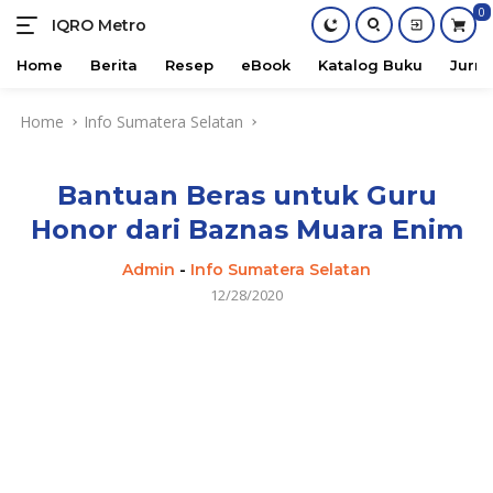
0
IQRO Metro
Lets
Bright
Home
Berita
Resep
eBook
Katalog Buku
Jurna
Together!
Skip
Home
Info Sumatera Selatan
to
content
Bantuan Beras untuk Guru
Honor dari Baznas Muara Enim
Admin
-
Info Sumatera Selatan
12/28/2020