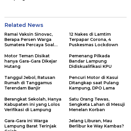
dari Pesantren?
Related News
Ramai Vaksin Sinovac,
12 Nakes di Lamtim
Berapa Persen Warga
Terpapar Corona, 4
Sumatera Percaya Soal
Puskesmas Lockdown
Keamanannya?
Motor Teman Disikat
Pemenang Pilkada
hanya Gara-Gara Dikejar
Bandar Lampung
Hutang
Didiskualifikasi KPU
Tanggul Jebol, Ratusan
Pencuri Motor di Kasui
Rumah di Tanggamus
Ditangkap saat Pulang
Terendam Banjir
Kampung, DPO Lama
Berangkat Sekolah, Hanya
Satu Orang Tewas,
Kabupaten ini yang Lolos
Sengketa Lahan di Mesuji
Verifikasi di Lampung
Menelan Korban
Gara-Gara ini Warga
Jelang Liburan, Mau
Lampung Barat Terinjak
Berlibur ke Way Kambas?