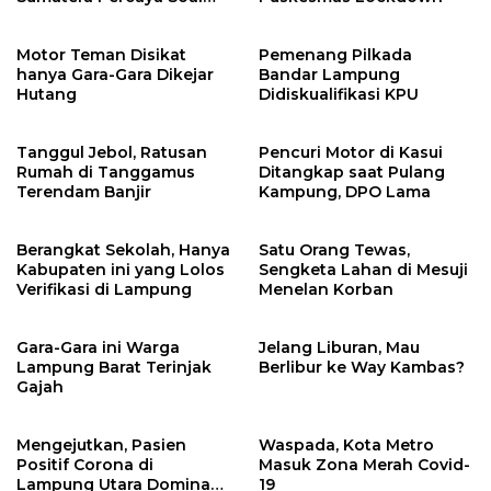
Keamanannya?
Motor Teman Disikat
Pemenang Pilkada
hanya Gara-Gara Dikejar
Bandar Lampung
Hutang
Didiskualifikasi KPU
Tanggul Jebol, Ratusan
Pencuri Motor di Kasui
Rumah di Tanggamus
Ditangkap saat Pulang
Terendam Banjir
Kampung, DPO Lama
Berangkat Sekolah, Hanya
Satu Orang Tewas,
Kabupaten ini yang Lolos
Sengketa Lahan di Mesuji
Verifikasi di Lampung
Menelan Korban
Gara-Gara ini Warga
Jelang Liburan, Mau
Lampung Barat Terinjak
Berlibur ke Way Kambas?
Gajah
Mengejutkan, Pasien
Waspada, Kota Metro
Positif Corona di
Masuk Zona Merah Covid-
Lampung Utara Dominan
19