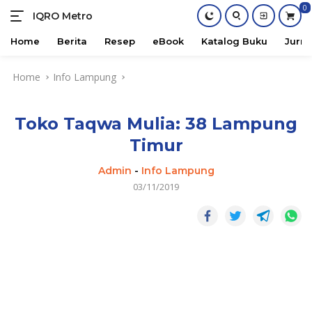
0
IQRO Metro
Lets
Bright
Home
Berita
Resep
eBook
Katalog Buku
Jurna
Together!
Skip
Home
Info Lampung
to
content
Toko Taqwa Mulia: 38 Lampung
Timur
Admin
-
Info Lampung
03/11/2019