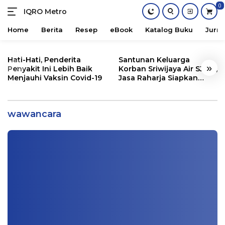
0
IQRO Metro
Lets
Bright
Home
Berita
Resep
eBook
Katalog Buku
Jurna
Together!
Skip
to
Hati-Hati, Penderita
Santunan Keluarga
«
»
content
Penyakit Ini Lebih Baik
Korban Sriwijaya Air SJ182,
Menjauhi Vaksin Covid-19
Jasa Raharja Siapkan
Santunan Segini
Sukses Wawancara Kerja dalam Bahasa
Inggris Oleh Heriyati
wawancara
Buku
|
03/31/2024