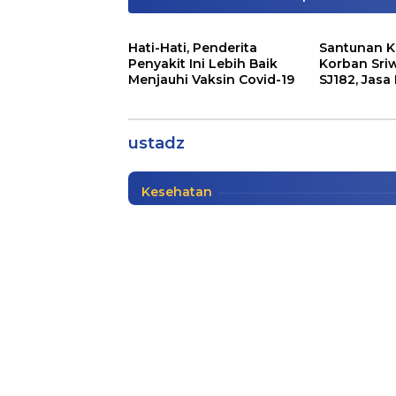
Hati-Hati, Penderita
Santunan K
Penyakit Ini Lebih Baik
Korban Sriw
Menjauhi Vaksin Covid-19
SJ182, Jasa
Kabar Gembira, Insentif
Siapkan Sa
Segera Cair
ustadz
Info Sumatera Selatan
,
Sosial
|
12/26/2020
Kesehatan