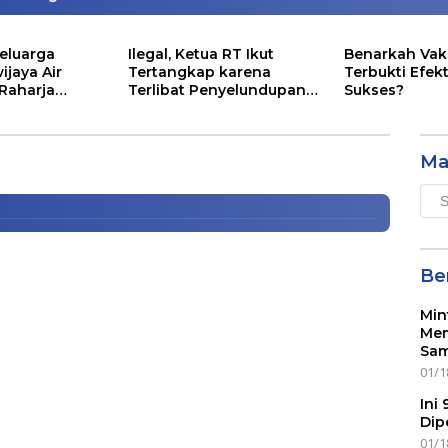
eluarga
Ilegal, Ketua RT Ikut
Benarkah Vak
ijaya Air
Tertangkap karena
Terbukti Efekt
 Raharja
Terlibat Penyelundupan
Sukses?
 Para Penggiat Agama di Masjid
ntunan Segini
Lobster
Ma
Mai
Men
Ber
Min
Mem
Sam
01/1
Ini
Dip
01/1