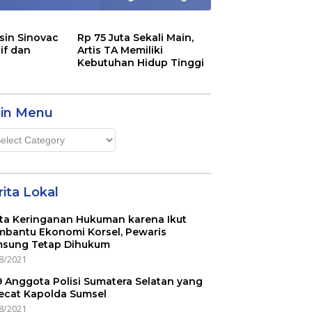
sin Sinovac
Rp 75 Juta Sekali Main,
if dan
Artis TA Memiliki
Kebutuhan Hidup Tinggi
in Menu
n
u
ita Lokal
ta Keringanan Hukuman karena Ikut
bantu Ekonomi Korsel, Pewaris
sung Tetap Dihukum
8/2021
 9 Anggota Polisi Sumatera Selatan yang
ecat Kapolda Sumsel
8/2021