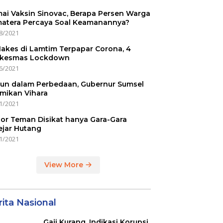
ai Vaksin Sinovac, Berapa Persen Warga
atera Percaya Soal Keamanannya?
8/2021
Nakes di Lamtim Terpapar Corona, 4
kesmas Lockdown
6/2021
un dalam Perbedaan, Gubernur Sumsel
mikan Vihara
1/2021
or Teman Disikat hanya Gara-Gara
ejar Hutang
1/2021
View More
ita Nasional
Gaji Kurang, Indikasi Korupsi