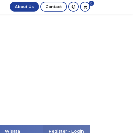
0
About Us
Contact
Wisata
Register - Login