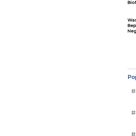
Bio
Sin
Wa
Bep
Neg
Ter
Sup
Po
#
#
#