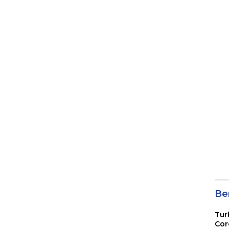
Ber
Tur
Cor