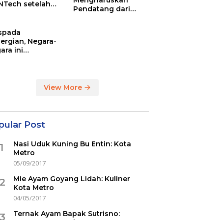
Mengharuskan
NTech setelah
Pendatang dari
ovac
Inggris Sertakan
Hasil Tes Corona
spada
ergian, Negara-
ara ini
indikasi
ercovid
View More
pular Post
Nasi Uduk Kuning Bu Entin: Kota
1
Metro
05/09/2017
Mie Ayam Goyang Lidah: Kuliner
2
Kota Metro
04/05/2017
Ternak Ayam Bapak Sutrisno:
3