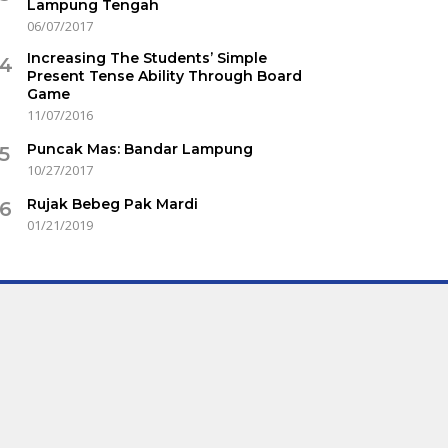
Lampung Tengah
06/07/2017
Increasing The Students’ Simple
4
Present Tense Ability Through Board
Game
11/07/2016
Puncak Mas: Bandar Lampung
5
10/27/2017
Rujak Bebeg Pak Mardi
6
01/21/2019