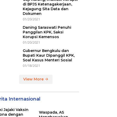
di BPJS Ketenagakerjaan,
Kejagung Sita Data dan
Dokumen
01/20/2021
Daning Saraswati Penuhi
Panggilan KPK, Saksi
Korupsi Kemensos
01/20/2021
Gubernur Bengkulu dan
Bupati Kaur Dipanggil KPK,
Soal Kasus Menteri Sosial
01/18/2021
View More
ita Internasional
ki Jajaki Vaksin
Waspada, AS
ona dengan