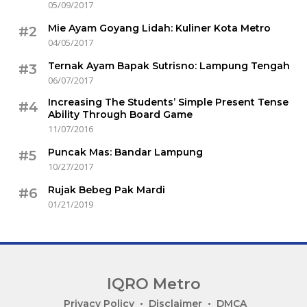
05/09/2017
Mie Ayam Goyang Lidah: Kuliner Kota Metro
#2
04/05/2017
Ternak Ayam Bapak Sutrisno: Lampung Tengah
#3
06/07/2017
Increasing The Students’ Simple Present Tense
#4
Ability Through Board Game
11/07/2016
Puncak Mas: Bandar Lampung
#5
10/27/2017
Rujak Bebeg Pak Mardi
#6
01/21/2019
IQRO Metro
Lets
Privacy Policy
Disclaimer
DMCA