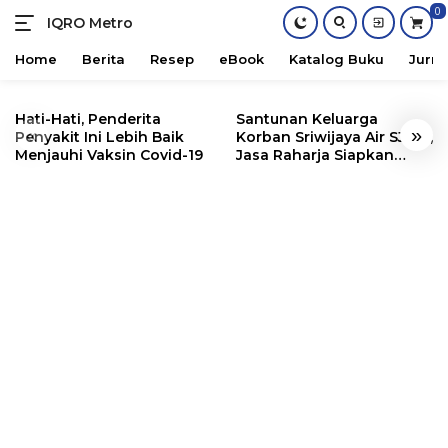
0
IQRO Metro
Lets
Bright
Home
Berita
Resep
eBook
Katalog Buku
Jurna
Together!
Skip
to
Hati-Hati, Penderita
Santunan Keluarga
«
»
content
Penyakit Ini Lebih Baik
Korban Sriwijaya Air SJ182,
Menjauhi Vaksin Covid-19
Jasa Raharja Siapkan
Santunan Segini