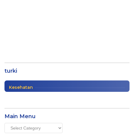
Turki Jajaki Vaksin Corona dengan
BioNTech setelah Sinovac
turki
Internasional
|
12/26/2020
Kesehatan
Main Menu
Main
Menu