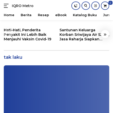
0
IQRO Metro
Lets
Bright
Home
Berita
Resep
eBook
Katalog Buku
Jurna
Together!
Skip
to
Hati-Hati, Penderita
Santunan Keluarga
«
»
content
Penyakit Ini Lebih Baik
Korban Sriwijaya Air SJ182,
Menjauhi Vaksin Covid-19
Jasa Raharja Siapkan
Lagi Viral, Ini Penampakan 6 Uang
Santunan Segini
Indonesia yang Tak Laku Awal Tahun
2021
tak laku
Nasional
|
12/16/2020