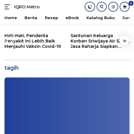
0
IQRO Metro
Lets
Bright
Home
Berita
Resep
eBook
Katalog Buku
Jurna
Together!
Skip
to
Hati-Hati, Penderita
Santunan Keluarga
«
»
content
Penyakit Ini Lebih Baik
Korban Sriwijaya Air SJ182,
Menjauhi Vaksin Covid-19
Jasa Raharja Siapkan
Santunan Segini
Orang Ditagih Hutang Malah Galak? Ini
Penjelasannya
tagih
Sosial
|
12/22/2020