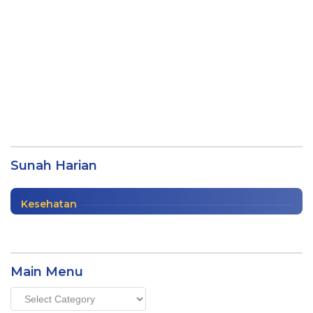
7 Sunah Harian Nabi Saw Muhammad
oleh Muslih Aziz dkk.
Sunah Harian
Buku
|
04/01/2024
Kesehatan
Main Menu
Main
Menu