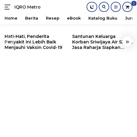
0
IQRO Metro
Lets
Bright
Home
Berita
Resep
eBook
Katalog Buku
Jurna
Together!
Skip
to
Hati-Hati, Penderita
Santunan Keluarga
«
»
content
Penyakit Ini Lebih Baik
Korban Sriwijaya Air SJ182,
Menjauhi Vaksin Covid-19
Jasa Raharja Siapkan
Santunan Segini