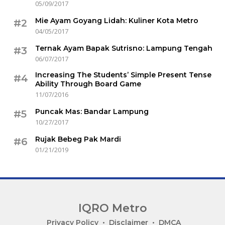
05/09/2017
Mie Ayam Goyang Lidah: Kuliner Kota Metro
#2
04/05/2017
Ternak Ayam Bapak Sutrisno: Lampung Tengah
#3
06/07/2017
Increasing The Students’ Simple Present Tense
#4
Ability Through Board Game
11/07/2016
Puncak Mas: Bandar Lampung
#5
10/27/2017
Rujak Bebeg Pak Mardi
#6
01/21/2019
IQRO Metro
Lets
Privacy Policy
Disclaimer
DMCA