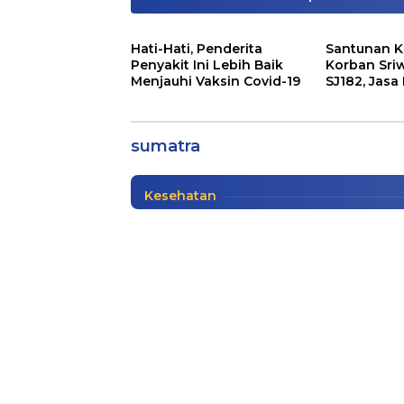
Hati-Hati, Penderita
Santunan K
Penyakit Ini Lebih Baik
Korban Sriw
Menjauhi Vaksin Covid-19
SJ182, Jasa
Siapkan Sa
Moderasi Beragama Di 
sumatra
Katalog Buku
|
10/13/2022
Kesehatan