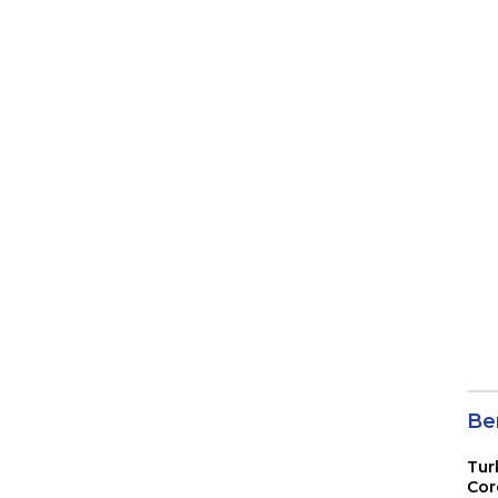
Ber
Tur
Cor