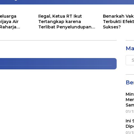
eluarga
Ilegal, Ketua RT Ikut
Benarkah Vak
ijaya Air
Tertangkap karena
Terbukti Efekt
 Raharja
Terlibat Penyelundupan
Sukses?
ntunan Segini
Lobster
Sumatera dan Jawa
Ma
Mai
Men
Ber
Min
Mem
Sam
01/1
Ini
Dip
01/1