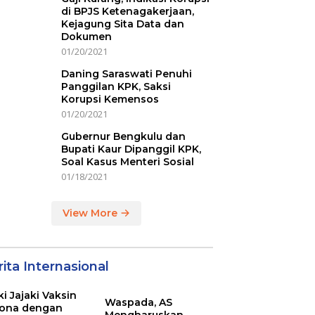
di BPJS Ketenagakerjaan,
Kejagung Sita Data dan
Dokumen
01/20/2021
Daning Saraswati Penuhi
Panggilan KPK, Saksi
Korupsi Kemensos
01/20/2021
Gubernur Bengkulu dan
Bupati Kaur Dipanggil KPK,
Soal Kasus Menteri Sosial
01/18/2021
View More
ita Internasional
ki Jajaki Vaksin
Waspada, AS
ona dengan