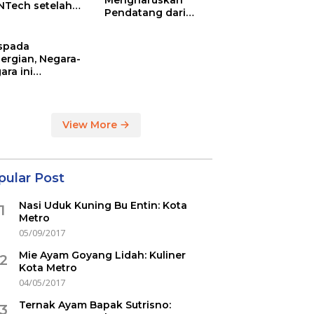
Mengharuskan
NTech setelah
Pendatang dari
ovac
Inggris Sertakan
Hasil Tes Corona
spada
ergian, Negara-
ara ini
indikasi
ercovid
View More
pular Post
Nasi Uduk Kuning Bu Entin: Kota
1
Metro
05/09/2017
Mie Ayam Goyang Lidah: Kuliner
2
Kota Metro
04/05/2017
Ternak Ayam Bapak Sutrisno:
3