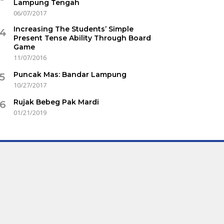
Lampung Tengah
06/07/2017
Increasing The Students’ Simple
4
Present Tense Ability Through Board
Game
11/07/2016
Puncak Mas: Bandar Lampung
5
10/27/2017
Rujak Bebeg Pak Mardi
6
01/21/2019