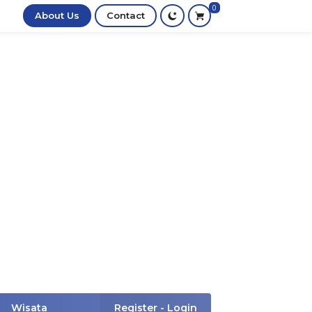
0
About Us
Contact
Wisata
Register - Login