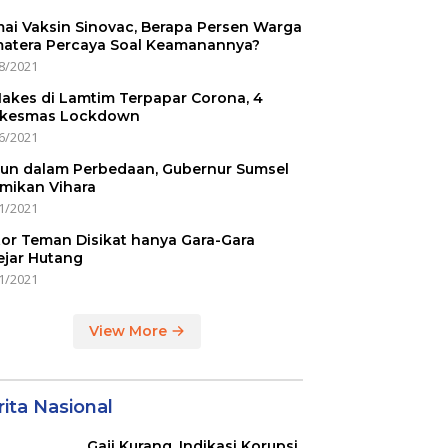
ai Vaksin Sinovac, Berapa Persen Warga
atera Percaya Soal Keamanannya?
8/2021
Nakes di Lamtim Terpapar Corona, 4
kesmas Lockdown
6/2021
un dalam Perbedaan, Gubernur Sumsel
mikan Vihara
1/2021
or Teman Disikat hanya Gara-Gara
ejar Hutang
1/2021
View More
ita Nasional
Gaji Kurang, Indikasi Korupsi