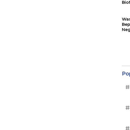
Bio
Sin
Wa
Bep
Neg
Ter
Sup
Po
#
#
#