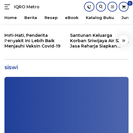
0
IQRO Metro
Lets
Bright
Home
Berita
Resep
eBook
Katalog Buku
Jurna
Together!
Skip
to
Hati-Hati, Penderita
Santunan Keluarga
«
»
content
Penyakit Ini Lebih Baik
Korban Sriwijaya Air SJ182,
Menjauhi Vaksin Covid-19
Jasa Raharja Siapkan
Santunan Segini
Nelangsa Generasi, 5 Siswi Dikeluarkan
karena Injak Rapor dan Tak Hargai Guru
siswi
Nasional
|
12/22/2020