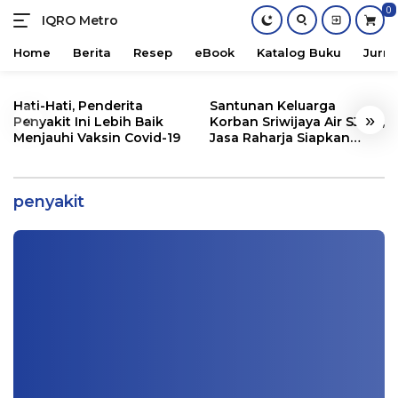
0
IQRO Metro
Lets
Bright
Home
Berita
Resep
eBook
Katalog Buku
Jurna
Together!
Skip
to
Hati-Hati, Penderita
Santunan Keluarga
«
»
content
Penyakit Ini Lebih Baik
Korban Sriwijaya Air SJ182,
Menjauhi Vaksin Covid-19
Jasa Raharja Siapkan
Santunan Segini
Hati-Hati, Penderita Penyakit Ini Lebih
Baik Menjauhi Vaksin Covid-19
penyakit
Kesehatan
,
Trending Topik
|
01/12/2021