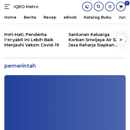
0
IQRO Metro
Lets
Bright
Home
Berita
Resep
eBook
Katalog Buku
Jurna
Together!
Skip
to
Hati-Hati, Penderita
Santunan Keluarga
«
»
content
Penyakit Ini Lebih Baik
Korban Sriwijaya Air SJ182,
Menjauhi Vaksin Covid-19
Jasa Raharja Siapkan
Santunan Segini
Corona Tak Terkendali Lagi, Jepang Beri
Tindakan Darurat
pemerintah
Info Metro
|
01/04/2021