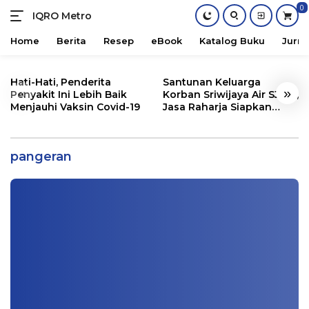
0
IQRO Metro
Lets
Bright
Home
Berita
Resep
eBook
Katalog Buku
Jurna
Together!
Skip
to
Hati-Hati, Penderita
Santunan Keluarga
«
»
content
Penyakit Ini Lebih Baik
Korban Sriwijaya Air SJ182,
Menjauhi Vaksin Covid-19
Jasa Raharja Siapkan
Pangeran Arab Disuntik Vaksin Pfizer,
Santunan Segini
Vaksin Buatan Pasangan Muslim dari
Turki
pangeran
Info Metro
,
Kesehatan
|
12/26/2020