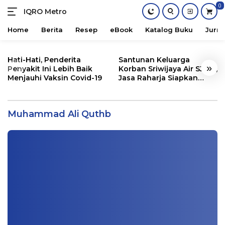
0
IQRO Metro
Lets
Bright
Home
Berita
Resep
eBook
Katalog Buku
Jurna
Together!
Skip
to
Hati-Hati, Penderita
Santunan Keluarga
«
»
content
Penyakit Ini Lebih Baik
Korban Sriwijaya Air SJ182,
Menjauhi Vaksin Covid-19
Jasa Raharja Siapkan
Santunan Segini
36 Perempuan Mulia Di Sekitar Rasulullah
SAW oleh Muhammad Ali Quthb
Muhammad Ali Quthb
Buku
|
04/01/2024