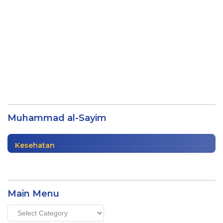
40 Ayat al-Quran Penghapus Dosa oleh
Muhammad al-Sayim
Muhammad al-Sayim
Buku
|
04/01/2024
Kesehatan
Main Menu
Main
Menu