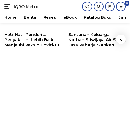
0
IQRO Metro
Lets
Bright
Home
Berita
Resep
eBook
Katalog Buku
Jurna
Together!
Skip
to
Hati-Hati, Penderita
Santunan Keluarga
«
»
content
Penyakit Ini Lebih Baik
Korban Sriwijaya Air SJ182,
Menjauhi Vaksin Covid-19
Jasa Raharja Siapkan
Santunan Segini