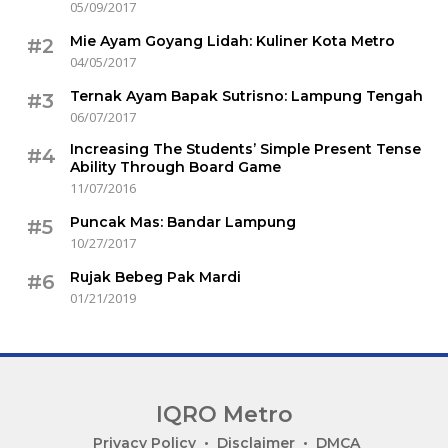
05/09/2017
Mie Ayam Goyang Lidah: Kuliner Kota Metro
#2
04/05/2017
Ternak Ayam Bapak Sutrisno: Lampung Tengah
#3
06/07/2017
Increasing The Students’ Simple Present Tense
#4
Ability Through Board Game
11/07/2016
Puncak Mas: Bandar Lampung
#5
10/27/2017
Rujak Bebeg Pak Mardi
#6
01/21/2019
IQRO Metro
Lets
Privacy Policy
Disclaimer
DMCA