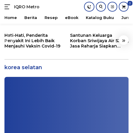
0
IQRO Metro
Lets
Bright
Home
Berita
Resep
eBook
Katalog Buku
Jurna
Together!
Skip
to
Hati-Hati, Penderita
Santunan Keluarga
«
»
content
Penyakit Ini Lebih Baik
Korban Sriwijaya Air SJ182,
Menjauhi Vaksin Covid-19
Jasa Raharja Siapkan
Minta Keringanan Hukuman karena Ikut
Santunan Segini
Membantu Ekonomi Korsel, Pewaris
Samsung Tetap Dihukum
korea selatan
Info Metro
|
01/18/2021