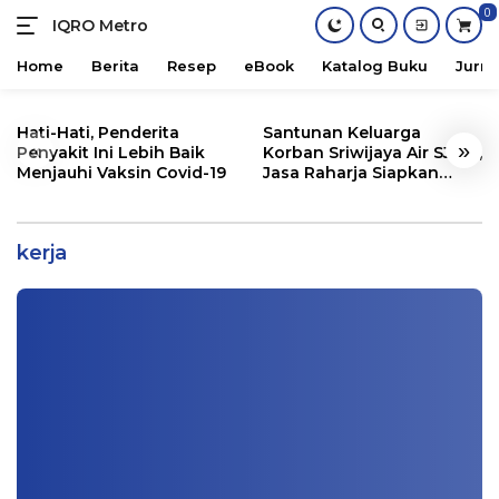
0
IQRO Metro
Lets
Bright
Home
Berita
Resep
eBook
Katalog Buku
Jurna
Together!
Skip
to
Hati-Hati, Penderita
Santunan Keluarga
«
»
content
Penyakit Ini Lebih Baik
Korban Sriwijaya Air SJ182,
Menjauhi Vaksin Covid-19
Jasa Raharja Siapkan
Santunan Segini
Sukses Wawancara Kerja dalam Bahasa
Inggris Oleh Heriyati
kerja
Buku
|
03/31/2024