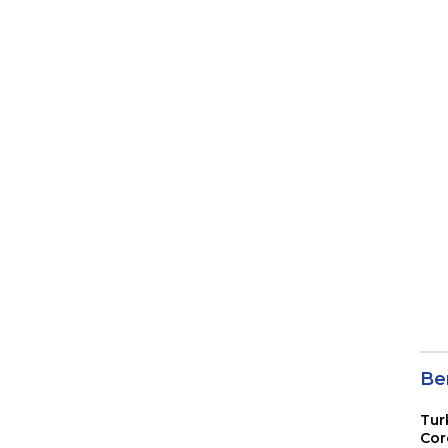
Ber
Tur
Cor