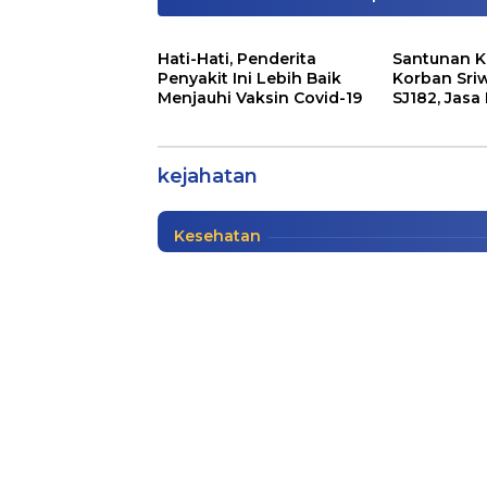
Hati-Hati, Penderita
Santunan K
Penyakit Ini Lebih Baik
Korban Sriw
Menjauhi Vaksin Covid-19
SJ182, Jasa
Top, Tingkat Kejahatan
Siapkan Sa
Menurun
kejahatan
Info Sumatera Selatan
|
01/04/2021
Kesehatan