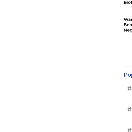
Bio
Sin
Wa
Bep
Neg
Ter
Sup
Po
#
#
#