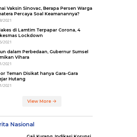
ai Vaksin Sinovac, Berapa Persen Warga
atera Percaya Soal Keamanannya?
8/2021
Nakes di Lamtim Terpapar Corona, 4
kesmas Lockdown
6/2021
un dalam Perbedaan, Gubernur Sumsel
mikan Vihara
1/2021
or Teman Disikat hanya Gara-Gara
ejar Hutang
1/2021
View More
ita Nasional
Gaji Kurang, Indikasi Korupsi