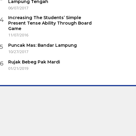
Lampung Tengah
06/07/2017
Increasing The Students’ Simple
4
Present Tense Ability Through Board
Game
11/07/2016
Puncak Mas: Bandar Lampung
5
10/27/2017
Rujak Bebeg Pak Mardi
6
01/21/2019