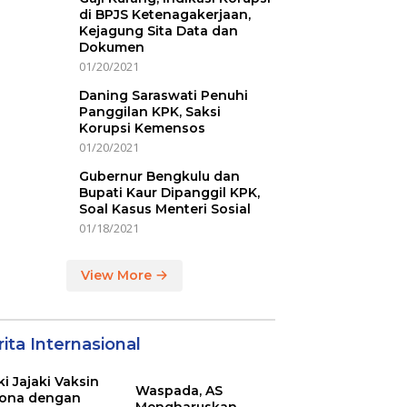
di BPJS Ketenagakerjaan,
Kejagung Sita Data dan
Dokumen
01/20/2021
Daning Saraswati Penuhi
Panggilan KPK, Saksi
Korupsi Kemensos
01/20/2021
Gubernur Bengkulu dan
Bupati Kaur Dipanggil KPK,
Soal Kasus Menteri Sosial
01/18/2021
View More
ita Internasional
ki Jajaki Vaksin
Waspada, AS
ona dengan