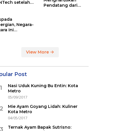
Mengharuskan
NTech setelah
Pendatang dari
ovac
Inggris Sertakan
Hasil Tes Corona
spada
ergian, Negara-
ara ini
indikasi
ercovid
View More
pular Post
Nasi Uduk Kuning Bu Entin: Kota
1
Metro
05/09/2017
Mie Ayam Goyang Lidah: Kuliner
2
Kota Metro
04/05/2017
Ternak Ayam Bapak Sutrisno:
3