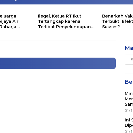
eluarga
Ilegal, Ketua RT Ikut
Benarkah Vak
ijaya Air
Tertangkap karena
Terbukti Efekt
 Raharja
Terlibat Penyelundupan
Sukses?
 di Palembang Tahun 2020
ntunan Segini
Lobster
Ma
Mai
Men
Ber
Min
Mem
Sam
01/1
Ini
Dip
01/1