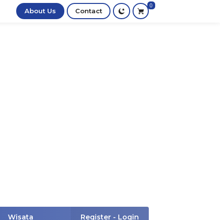
0
About Us
Contact
Wisata
Register - Login