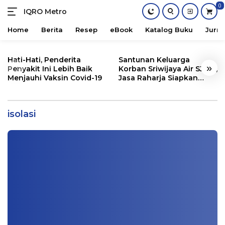
0
IQRO Metro
Lets
Bright
Home
Berita
Resep
eBook
Katalog Buku
Jurna
Together!
Skip
to
Hati-Hati, Penderita
Santunan Keluarga
«
»
content
Penyakit Ini Lebih Baik
Korban Sriwijaya Air SJ182,
Menjauhi Vaksin Covid-19
Jasa Raharja Siapkan
Santunan Segini
Supercovid Muncul di Malaysia, Pulau di
Filipina Tutup Perbatasan
isolasi
Info Metro
|
12/31/2020