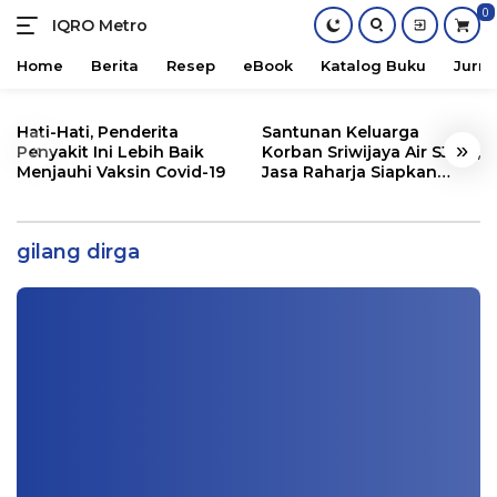
0
IQRO Metro
Lets
Bright
Home
Berita
Resep
eBook
Katalog Buku
Jurna
Together!
Skip
to
Hati-Hati, Penderita
Santunan Keluarga
«
»
content
Penyakit Ini Lebih Baik
Korban Sriwijaya Air SJ182,
Menjauhi Vaksin Covid-19
Jasa Raharja Siapkan
Santunan Segini
Presenter Kondang Asal Sumsel ini
Positif Corona, Begini Kabarnya Kini
gilang dirga
Info Sumatera Selatan
|
01/07/2021