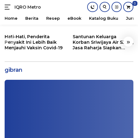
0
IQRO Metro
Lets
Bright
Home
Berita
Resep
eBook
Katalog Buku
Jurna
Together!
Skip
to
Hati-Hati, Penderita
Santunan Keluarga
«
»
content
Penyakit Ini Lebih Baik
Korban Sriwijaya Air SJ182,
Menjauhi Vaksin Covid-19
Jasa Raharja Siapkan
Santunan Segini
Ketika Anak Presiden jadi Walikota,
Kejanggalan Hasil Pemilu Solo
gibran
Nasional
,
Opini
|
12/17/2020