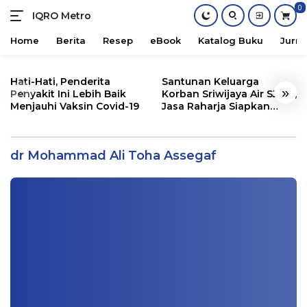
0
IQRO Metro
Lets
Bright
Home
Berita
Resep
eBook
Katalog Buku
Jurna
Together!
Skip
to
Hati-Hati, Penderita
Santunan Keluarga
«
»
content
Penyakit Ini Lebih Baik
Korban Sriwijaya Air SJ182,
Menjauhi Vaksin Covid-19
Jasa Raharja Siapkan
Santunan Segini
365 Tips Sehat ala Rasulullah oleh dr
Mohammad Ali Toha Assegaf
dr Mohammad Ali Toha Assegaf
Buku
|
04/02/2024