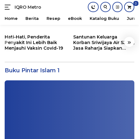
0
IQRO Metro
Lets
Bright
Home
Berita
Resep
eBook
Katalog Buku
Jurna
Together!
Skip
to
Hati-Hati, Penderita
Santunan Keluarga
«
»
content
Penyakit Ini Lebih Baik
Korban Sriwijaya Air SJ182,
Menjauhi Vaksin Covid-19
Jasa Raharja Siapkan
Santunan Segini
Buku Pintar Islam 1 oleh Arif Munandar
Riswanto
Buku Pintar Islam 1
Buku
|
04/02/2024