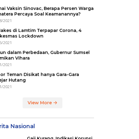
ai Vaksin Sinovac, Berapa Persen Warga
atera Percaya Soal Keamanannya?
8/2021
Nakes di Lamtim Terpapar Corona, 4
kesmas Lockdown
6/2021
un dalam Perbedaan, Gubernur Sumsel
mikan Vihara
1/2021
or Teman Disikat hanya Gara-Gara
ejar Hutang
1/2021
View More
ita Nasional
Gaji Kurang, Indikasi Korupsi