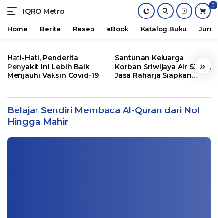
0
IQRO Metro
Lets
Bright
Home
Berita
Resep
eBook
Katalog Buku
Jurna
Together!
Skip
to
Hati-Hati, Penderita
Santunan Keluarga
«
»
content
Penyakit Ini Lebih Baik
Korban Sriwijaya Air SJ182,
Menjauhi Vaksin Covid-19
Jasa Raharja Siapkan
Santunan Segini
Belajar Sendiri Membaca Al-Quran dari
Nol Hingga Mahir oleh Muhammad
Belajar Sendiri Membaca Al-Quran dari Nol
Safrodin
Hingga Mahir
Buku
|
04/02/2024