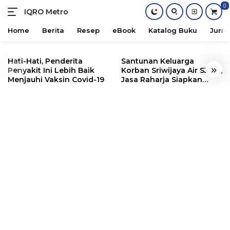
0
IQRO Metro
Lets
Bright
Home
Berita
Resep
eBook
Katalog Buku
Jurna
Together!
Skip
to
Hati-Hati, Penderita
Santunan Keluarga
«
»
content
Penyakit Ini Lebih Baik
Korban Sriwijaya Air SJ182,
Menjauhi Vaksin Covid-19
Jasa Raharja Siapkan
Santunan Segini