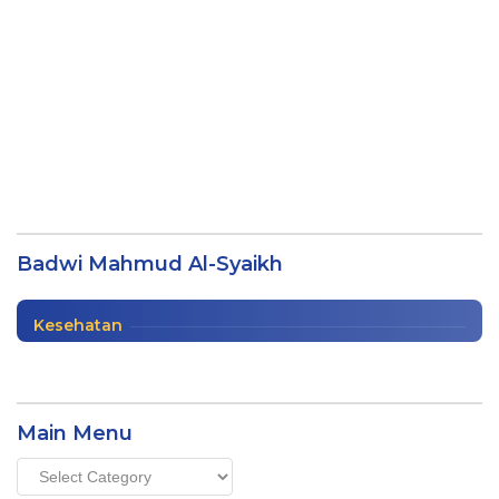
100 Pesan Nabi Untuk Wanita oleh Badwi
Mahmud Al-Syaikh
Badwi Mahmud Al-Syaikh
Buku
|
04/02/2024
Kesehatan
Main Menu
Main
Menu