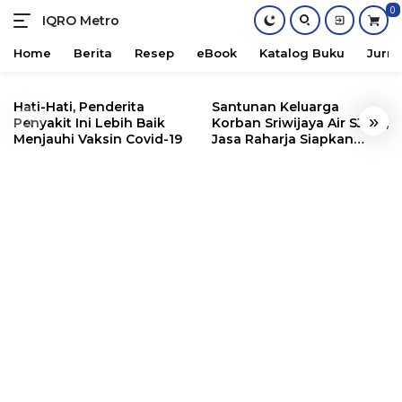
0
IQRO Metro
Lets
Bright
Home
Berita
Resep
eBook
Katalog Buku
Jurna
Together!
Skip
to
Hati-Hati, Penderita
Santunan Keluarga
«
»
content
Penyakit Ini Lebih Baik
Korban Sriwijaya Air SJ182,
Menjauhi Vaksin Covid-19
Jasa Raharja Siapkan
Santunan Segini