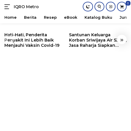
0
IQRO Metro
Lets
Bright
Home
Berita
Resep
eBook
Katalog Buku
Jurna
Together!
Skip
to
Hati-Hati, Penderita
Santunan Keluarga
«
»
content
Penyakit Ini Lebih Baik
Korban Sriwijaya Air SJ182,
Menjauhi Vaksin Covid-19
Jasa Raharja Siapkan
Santunan Segini