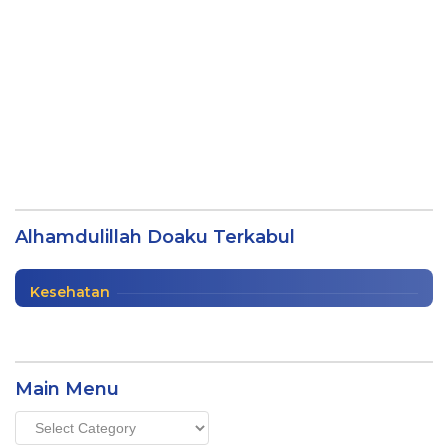
Alhamdulillah Doaku Terkabul oleh M
Syukron Maksum
Alhamdulillah Doaku Terkabul
Buku
|
04/02/2024
Kesehatan
Main Menu
Main
Menu