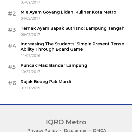
05/09/2017
Mie Ayam Goyang Lidah: Kuliner Kota Metro
#2
04/05/2017
Ternak Ayam Bapak Sutrisno: Lampung Tengah
#3
06/07/2017
Increasing The Students’ Simple Present Tense
#4
Ability Through Board Game
11/07/2016
Puncak Mas: Bandar Lampung
#5
10/27/2017
Rujak Bebeg Pak Mardi
#6
01/21/2019
IQRO Metro
Lets
Privacy Policy
Disclaimer
DMCA