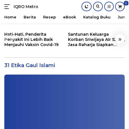
0
IQRO Metro
Lets
Bright
Home
Berita
Resep
eBook
Katalog Buku
Jurna
Together!
Skip
to
Hati-Hati, Penderita
Santunan Keluarga
«
»
content
Penyakit Ini Lebih Baik
Korban Sriwijaya Air SJ182,
Menjauhi Vaksin Covid-19
Jasa Raharja Siapkan
Santunan Segini
31 Etika Gaul Islami oleh Hafiz Hasan
Masud
31 Etika Gaul Islami
Buku
|
04/02/2024