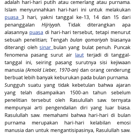
adalah hari-hari putih atau cemerlang atau purnama.
Islam menyunnahkan hari-hari ini untuk melakukan
puasa
3 hari, yakni tanggal ke-13, 14 dan 15 dari
penanggalan
Hijriyyah
. Tidak diterangkan apa
alasannya
puasa
di hari-hari tersebut, tetapi menurut
sebuah penelitian; Tengah
bulan qomariyah
biasanya
diterangi oleh
sinar
bulan yang bulat penuh. Puncak
fenomena pasang surut air
laut
terjadi di tanggal-
tanggal ini, seiring pasang surutnya sisi kejiwaan
manusia
(Arnold Lieber, 1970-an)
dan orang cenderung
berbuat lebih banyak keburukan pada bulan purnama.
S
ungguh suatu yang tidak kebetulan bahwa ajaran
yang telah disampaikan 1500-an tahun sebelum
penelitian tersebut oleh Rasulullah saw. ternyata
mempunyai arti pengendalian diri yang luar biasa.
Rasulullah saw. memahami bahwa hari-hari di bulan
purnama merupakan hari-hari kelabilan emosi
manusia dan untuk mengantisipasinya, Rasulullah saw.