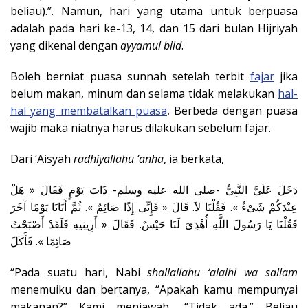
beliau).”. Namun, hari yang utama untuk berpuasa
adalah pada hari ke-13, 14, dan 15 dari bulan Hijriyah
yang dikenal dengan
ayyamul biid
.
Boleh berniat puasa sunnah setelah terbit
fajar
jika
belum makan, minum dan selama tidak melakukan
hal-
hal yang membatalkan puasa
.
Berbeda dengan puasa
wajib maka niatnya harus dilakukan sebelum fajar.
Dari ‘Aisyah
radhiyallahu ‘anha
, ia berkata,
دَخَلَ عَلَىَّ النَّبِىُّ -صلى الله عليه وسلم- ذَاتَ يَوْمٍ فَقَالَ « هَلْ
عِنْدَكُمْ شَىْءٌ ». فَقُلْنَا لاَ. قَالَ « فَإِنِّى إِذًا صَائِمٌ ». ثُمَّ أَتَانَا يَوْمًا آخَرَ
فَقُلْنَا يَا رَسُولَ اللَّهِ أُهْدِىَ لَنَا حَيْسٌ. فَقَالَ « أَرِينِيهِ فَلَقَدْ أَصْبَحْتُ
صَائِمًا ». فَأَكَلَ
“Pada suatu hari, Nabi
shallallahu ‘alaihi wa sallam
menemuiku dan bertanya, “Apakah kamu mempunyai
makanan?” Kami menjawab, “Tidak ada.” Beliau