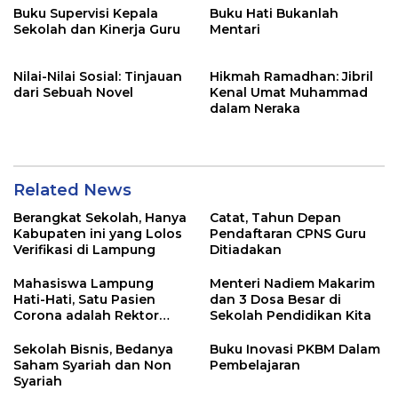
Buku Supervisi Kepala
Buku Hati Bukanlah
Sekolah dan Kinerja Guru
Mentari
Nilai-Nilai Sosial: Tinjauan
Hikmah Ramadhan: Jibril
dari Sebuah Novel
Kenal Umat Muhammad
dalam Neraka
Related News
Berangkat Sekolah, Hanya
Catat, Tahun Depan
Kabupaten ini yang Lolos
Pendaftaran CPNS Guru
Verifikasi di Lampung
Ditiadakan
Mahasiswa Lampung
Menteri Nadiem Makarim
Hati-Hati, Satu Pasien
dan 3 Dosa Besar di
Corona adalah Rektor
Sekolah Pendidikan Kita
Lho, Ini Dia
Sekolah Bisnis, Bedanya
Buku Inovasi PKBM Dalam
Saham Syariah dan Non
Pembelajaran
Syariah