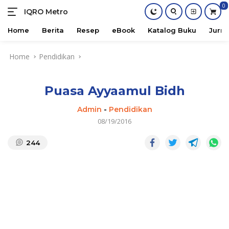
0
IQRO Metro
Lets
Bright
Home
Berita
Resep
eBook
Katalog Buku
Jurna
Together!
Skip
Home
Pendidikan
to
content
Puasa Ayyaamul Bidh
Admin
-
Pendidikan
08/19/2016
244