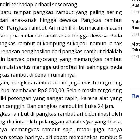
diri terhadap pribadi seseorang.
Pus
 satu tempat pangkas rambut yang paling sering
01/1
ai dari anak-anak hingga dewasa. Pangkas rambut
Ruk
 03. Pangkas rambut Ari memiliki bermacam-macam
Res
01/1
ni pria mulai dari anak-anak hingga dewasa. Pada
angkas rambut di kampung sukajadi, namun ia tak
Mot
Dik
arenakan penghasilan dari pangkas rambut tidaklah
01/1
kin banyak orang-orang yang memangkas rambut
 mulai serius menggeluti profesi ini, sehingga pada
ngkas rambut di depan rumahnya.
am, pangkas rambut ari ini juga masih tergolong
kup membayar Rp.8.000,00. Selain masih tergolong
Ber
iki potongan yang sangat rapih, karena alat yang
 canggih. Dan pangkas rambut ini buka 24 jam.
as rambut di pangkas rambut ari didominasi oleh
ring diminta oleh pelanggan adalah
style
yang biasa,
nya memangkas rambut saja, tetapi juga hanya
 Dan setiap harinya, ari dapat memangkas rambut 5