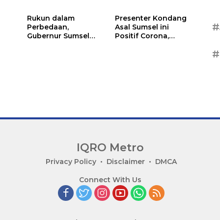
Rukun dalam
Presenter Kondang
#
Perbedaan,
Asal Sumsel ini
Gubernur Sumsel
Positif Corona,
ya
Resmikan Vihara
Begini Kabarnya Kini
#
ya?
IQRO Metro
Privacy Policy
Disclaimer
DMCA
Connect With Us