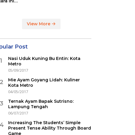
ara ini
indikasi
ercovid
View More
pular Post
Nasi Uduk Kuning Bu Entin: Kota
1
Metro
05/09/2017
Mie Ayam Goyang Lidah: Kuliner
2
Kota Metro
04/05/2017
Ternak Ayam Bapak Sutrisno:
3
Lampung Tengah
06/07/2017
Increasing The Students’ Simple
4
Present Tense Ability Through Board
Game