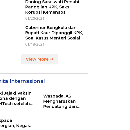
Daning Saraswati Penuhi
Panggilan KPK, Saksi
Korupsi Kemensos
01/20/2021
Gubernur Bengkulu dan
Bupati Kaur Dipanggil KPK,
Soal Kasus Menteri Sosial
01/18/2021
View More
ita Internasional
ki Jajaki Vaksin
Waspada, AS
ona dengan
Mengharuskan
NTech setelah
Pendatang dari
ovac
Inggris Sertakan
Hasil Tes Corona
spada
ergian, Negara-