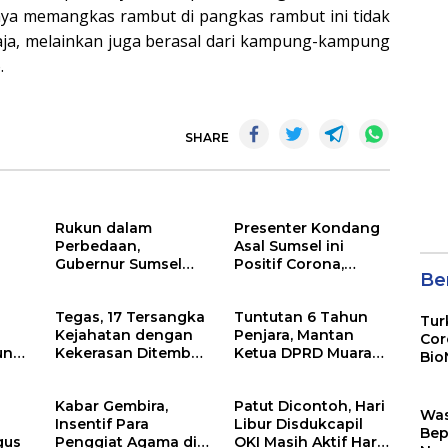
nya memangkas rambut di pangkas rambut ini tidak
aja, melainkan juga berasal dari kampung-kampung
.
SHARE
Rukun dalam
Presenter Kondang
Perbedaan,
Asal Sumsel ini
Gubernur Sumsel
Positif Corona,
Ber
ya
Resmikan Vihara
Begini Kabarnya Kini
ya?
Tegas, 17 Tersangka
Tuntutan 6 Tahun
Tur
Kejahatan dengan
Penjara, Mantan
Cor
un
Kekerasan Ditembak
Ketua DPRD Muara
Bio
Mati Polda Sumsel
Enim Aries HB dalam
Sin
Tahun 2020
Persidangan
Kabar Gembira,
Patut Dicontoh, Hari
Wa
Insentif Para
Libur Disdukcapil
Bep
gus
Penggiat Agama di
OKI Masih Aktif Hari