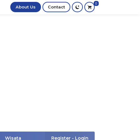
0
About Us
Contact
Wisata
Register - Login