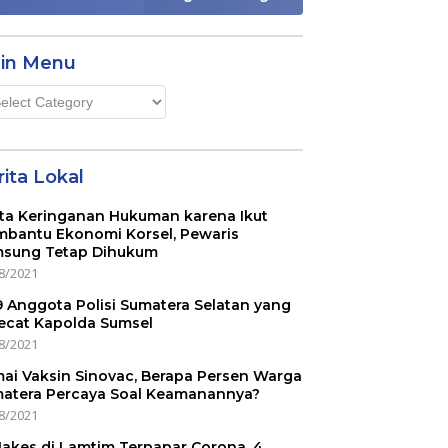
in Menu
n
u
ita Lokal
ta Keringanan Hukuman karena Ikut
bantu Ekonomi Korsel, Pewaris
sung Tetap Dihukum
8/2021
 9 Anggota Polisi Sumatera Selatan yang
ecat Kapolda Sumsel
8/2021
ai Vaksin Sinovac, Berapa Persen Warga
atera Percaya Soal Keamanannya?
8/2021
Nakes di Lamtim Terpapar Corona, 4