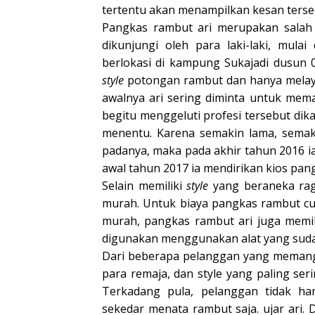
tertentu akan menampilkan kesan tersen
Pangkas rambut ari merupakan salah
dikunjungi oleh para laki-laki, mul
berlokasi di kampung Sukajadi dusun
style
potongan rambut dan hanya melaya
awalnya ari sering diminta untuk mem
begitu menggeluti profesi tersebut dik
menentu. Karena semakin lama, sema
padanya, maka pada akhir tahun 2016 ia
awal tahun 2017 ia mendirikan kios pa
Selain memiliki
style
yang beraneka rag
murah. Untuk biaya pangkas rambut cu
murah, pangkas rambut ari juga memil
digunakan menggunakan alat yang sudah
Dari beberapa pelanggan yang memangk
para remaja, dan style yang paling se
Terkadang pula, pelanggan tidak ha
sekedar menata rambut saja. ujar ari.