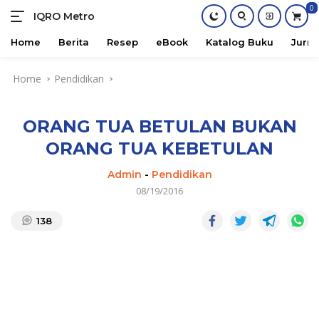
0
IQRO Metro
Lets
Bright
Home
Berita
Resep
eBook
Katalog Buku
Jurna
Together!
Skip
Home
Pendidikan
to
content
ORANG TUA BETULAN BUKAN
ORANG TUA KEBETULAN
Admin
-
Pendidikan
08/19/2016
138