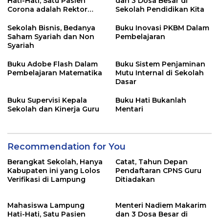
Hati-Hati, Satu Pasien
dan 3 Dosa Besar di
Corona adalah Rektor
Sekolah Pendidikan Kita
Lho, Ini Dia
Sekolah Bisnis, Bedanya
Buku Inovasi PKBM Dalam
Saham Syariah dan Non
Pembelajaran
Syariah
Buku Adobe Flash Dalam
Buku Sistem Penjaminan
Pembelajaran Matematika
Mutu Internal di Sekolah
Dasar
Buku Supervisi Kepala
Buku Hati Bukanlah
Sekolah dan Kinerja Guru
Mentari
Recommendation for You
Berangkat Sekolah, Hanya
Catat, Tahun Depan
Kabupaten ini yang Lolos
Pendaftaran CPNS Guru
Verifikasi di Lampung
Ditiadakan
Mahasiswa Lampung
Menteri Nadiem Makarim
Hati-Hati, Satu Pasien
dan 3 Dosa Besar di