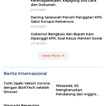
Ketenagakerjaan, Kejagung Sita Data
dan Dokumen
01/20/2021
Daning Saraswati Penuhi Panggilan KPK,
Saksi Korupsi Kemensos
01/20/2021
Gubernur Bengkulu dan Bupati Kaur
Dipanggil KPK, Soal Kasus Menteri Sosial
01/18/2021
View More
Berita Internasional
Turki Jajaki Vaksin Corona
Waspada, AS
dengan BioNTech setelah
Mengharuskan
Sinovac
Pendatang dari Inggris
Sertakan Hasil Tes Corona
Waspada Bepergian,