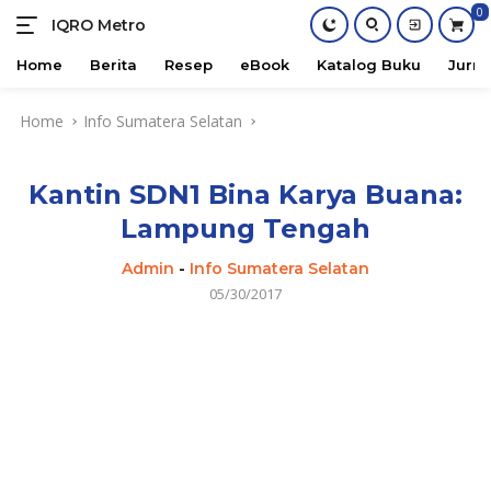
0
IQRO Metro
Lets
Bright
Home
Berita
Resep
eBook
Katalog Buku
Jurna
Together!
Skip
Home
Info Sumatera Selatan
to
content
Kantin SDN1 Bina Karya Buana:
Lampung Tengah
Admin
-
Info Sumatera Selatan
05/30/2017