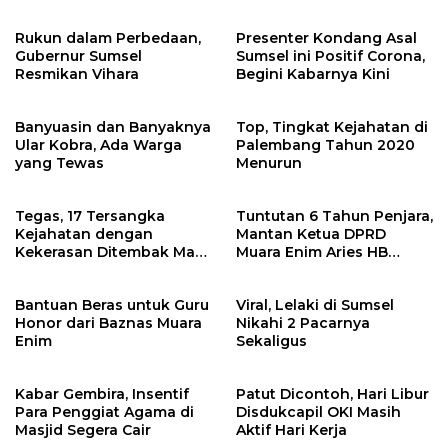
Keamanannya?
Rukun dalam Perbedaan,
Presenter Kondang Asal
Gubernur Sumsel
Sumsel ini Positif Corona,
Resmikan Vihara
Begini Kabarnya Kini
Banyuasin dan Banyaknya
Top, Tingkat Kejahatan di
Ular Kobra, Ada Warga
Palembang Tahun 2020
yang Tewas
Menurun
Tegas, 17 Tersangka
Tuntutan 6 Tahun Penjara,
Kejahatan dengan
Mantan Ketua DPRD
Kekerasan Ditembak Mati
Muara Enim Aries HB
Polda Sumsel Tahun 2020
dalam Persidangan
Bantuan Beras untuk Guru
Viral, Lelaki di Sumsel
Honor dari Baznas Muara
Nikahi 2 Pacarnya
Enim
Sekaligus
Kabar Gembira, Insentif
Patut Dicontoh, Hari Libur
Para Penggiat Agama di
Disdukcapil OKI Masih
Masjid Segera Cair
Aktif Hari Kerja