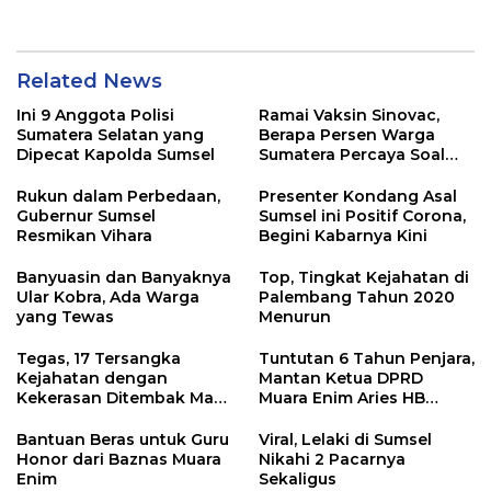
Related News
Ini 9 Anggota Polisi
Ramai Vaksin Sinovac,
Sumatera Selatan yang
Berapa Persen Warga
Dipecat Kapolda Sumsel
Sumatera Percaya Soal
Keamanannya?
Rukun dalam Perbedaan,
Presenter Kondang Asal
Gubernur Sumsel
Sumsel ini Positif Corona,
Resmikan Vihara
Begini Kabarnya Kini
Banyuasin dan Banyaknya
Top, Tingkat Kejahatan di
Ular Kobra, Ada Warga
Palembang Tahun 2020
yang Tewas
Menurun
Tegas, 17 Tersangka
Tuntutan 6 Tahun Penjara,
Kejahatan dengan
Mantan Ketua DPRD
Kekerasan Ditembak Mati
Muara Enim Aries HB
Polda Sumsel Tahun 2020
dalam Persidangan
Bantuan Beras untuk Guru
Viral, Lelaki di Sumsel
Honor dari Baznas Muara
Nikahi 2 Pacarnya
Enim
Sekaligus