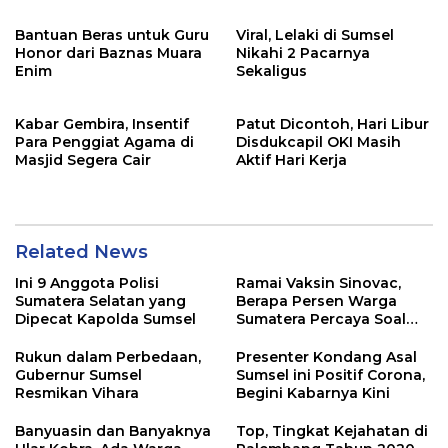
Polda Sumsel Tahun 2020
dalam Persidangan
Bantuan Beras untuk Guru
Viral, Lelaki di Sumsel
Honor dari Baznas Muara
Nikahi 2 Pacarnya
Enim
Sekaligus
Kabar Gembira, Insentif
Patut Dicontoh, Hari Libur
Para Penggiat Agama di
Disdukcapil OKI Masih
Masjid Segera Cair
Aktif Hari Kerja
Related News
Ini 9 Anggota Polisi
Ramai Vaksin Sinovac,
Sumatera Selatan yang
Berapa Persen Warga
Dipecat Kapolda Sumsel
Sumatera Percaya Soal
Keamanannya?
Rukun dalam Perbedaan,
Presenter Kondang Asal
Gubernur Sumsel
Sumsel ini Positif Corona,
Resmikan Vihara
Begini Kabarnya Kini
Banyuasin dan Banyaknya
Top, Tingkat Kejahatan di