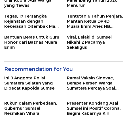
Ular Kobra, Ada Warga
Palembang Tahun 2020
yang Tewas
Menurun
Tegas, 17 Tersangka
Tuntutan 6 Tahun Penjara,
Kejahatan dengan
Mantan Ketua DPRD
Kekerasan Ditembak Mati
Muara Enim Aries HB
Polda Sumsel Tahun 2020
dalam Persidangan
Bantuan Beras untuk Guru
Viral, Lelaki di Sumsel
Honor dari Baznas Muara
Nikahi 2 Pacarnya
Enim
Sekaligus
Recommendation for You
Ini 9 Anggota Polisi
Ramai Vaksin Sinovac,
Sumatera Selatan yang
Berapa Persen Warga
Dipecat Kapolda Sumsel
Sumatera Percaya Soal
Keamanannya?
Rukun dalam Perbedaan,
Presenter Kondang Asal
Gubernur Sumsel
Sumsel ini Positif Corona,
Resmikan Vihara
Begini Kabarnya Kini