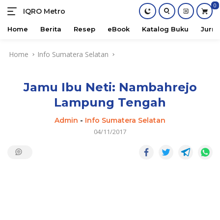
0
IQRO Metro
Lets
Bright
Home
Berita
Resep
eBook
Katalog Buku
Jurna
Together!
Skip
Home
Info Sumatera Selatan
to
content
Jamu Ibu Neti: Nambahrejo
Lampung Tengah
Admin
-
Info Sumatera Selatan
04/11/2017