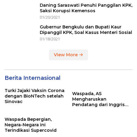
Daning Saraswati Penuhi Panggilan KPK,
Saksi Korupsi Kemensos
01/20/2021
Gubernur Bengkulu dan Bupati Kaur
Dipanggil KPK, Soal Kasus Menteri Sosial
01/18/2021
View More
Berita Internasional
Turki Jajaki Vaksin Corona
Waspada, AS
dengan BioNTech setelah
Mengharuskan
Sinovac
Pendatang dari Inggris
Sertakan Hasil Tes Corona
Waspada Bepergian,
Negara-Negara ini
Terindikasi Supercovid