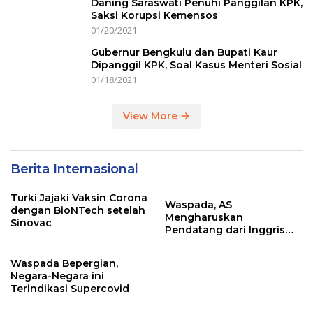
Daning Saraswati Penuhi Panggilan KPK,
Saksi Korupsi Kemensos
01/20/2021
Gubernur Bengkulu dan Bupati Kaur
Dipanggil KPK, Soal Kasus Menteri Sosial
01/18/2021
View More
Berita Internasional
Turki Jajaki Vaksin Corona
Waspada, AS
dengan BioNTech setelah
Mengharuskan
Sinovac
Pendatang dari Inggris
Sertakan Hasil Tes Corona
Waspada Bepergian,
Negara-Negara ini
Terindikasi Supercovid