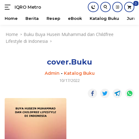
0
IQRO Metro
Lets
Bright
Home
Berita
Resep
eBook
Katalog Buku
Jurna
Together!
Skip
Home
Buku Buya Husein Muhammad dan Childfree
to
Lifestyle di Indonesia
content
cover.Buku
Admin
-
Katalog Buku
10/17/2022