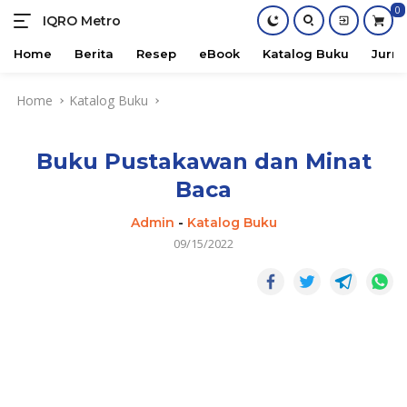
0
IQRO Metro
Lets
Bright
Home
Berita
Resep
eBook
Katalog Buku
Jurna
Together!
Skip
Home
Katalog Buku
to
content
Buku Pustakawan dan Minat
Baca
Admin
-
Katalog Buku
09/15/2022