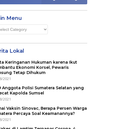
in Menu
n
u
ita Lokal
ta Keringanan Hukuman karena Ikut
bantu Ekonomi Korsel, Pewaris
sung Tetap Dihukum
8/2021
 9 Anggota Polisi Sumatera Selatan yang
ecat Kapolda Sumsel
8/2021
ai Vaksin Sinovac, Berapa Persen Warga
atera Percaya Soal Keamanannya?
8/2021
Nakes di Lamtim Terpapar Corona, 4