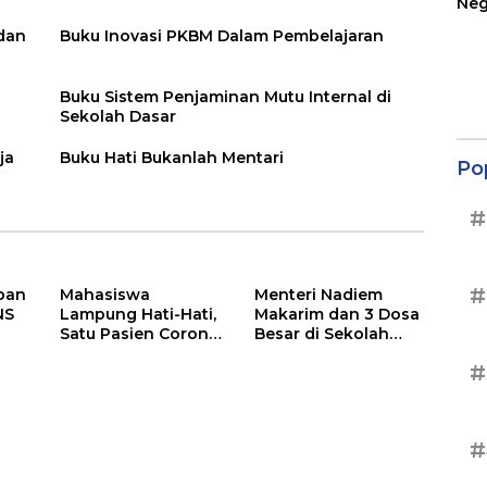
Neg
Ter
 dan
Buku Inovasi PKBM Dalam Pembelajaran
Sup
Buku Sistem Penjaminan Mutu Internal di
Sekolah Dasar
ja
Buku Hati Bukanlah Mentari
Po
#
#
pan
Mahasiswa
Menteri Nadiem
NS
Lampung Hati-Hati,
Makarim dan 3 Dosa
Satu Pasien Corona
Besar di Sekolah
adalah Rektor Lho,
Pendidikan Kita
#
Ini Dia
#