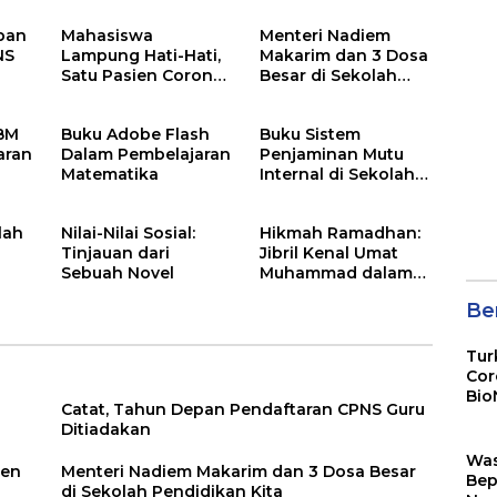
pan
Mahasiswa
Menteri Nadiem
NS
Lampung Hati-Hati,
Makarim dan 3 Dosa
Satu Pasien Corona
Besar di Sekolah
adalah Rektor Lho,
Pendidikan Kita
Ini Dia
KBM
Buku Adobe Flash
Buku Sistem
aran
Dalam Pembelajaran
Penjaminan Mutu
Matematika
Internal di Sekolah
Dasar
lah
Nilai-Nilai Sosial:
Hikmah Ramadhan:
Tinjauan dari
Jibril Kenal Umat
Sebuah Novel
Muhammad dalam
Neraka
Ber
Tur
Cor
Bio
Catat, Tahun Depan Pendaftaran CPNS Guru
Sin
Ditiadakan
Wa
ien
Menteri Nadiem Makarim dan 3 Dosa Besar
Bep
di Sekolah Pendidikan Kita