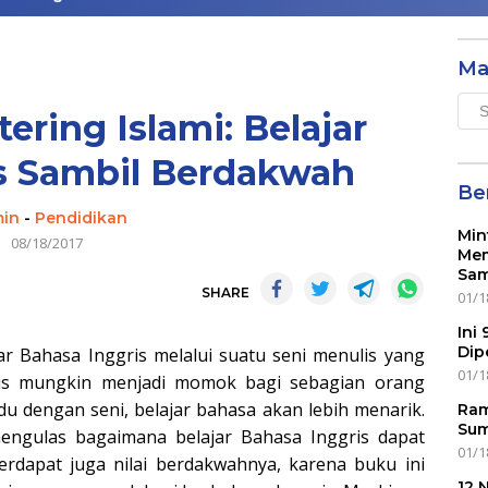
Ma
Mai
ering Islami: Belajar
Men
s Sambil Berdakwah
Ber
in
-
Pendidikan
Min
08/18/2017
Mem
Sam
SHARE
01/1
Ini
Dip
ar Bahasa Inggris melalui suatu seni menulis yang
01/1
gris mungkin menjadi momok bagi sebagian orang
u dengan seni, belajar bahasa akan lebih menarik.
Ram
Sum
engulas bagaimana belajar Bahasa Inggris dapat
01/1
terdapat juga nilai berdakwahnya, karena buku ini
12 