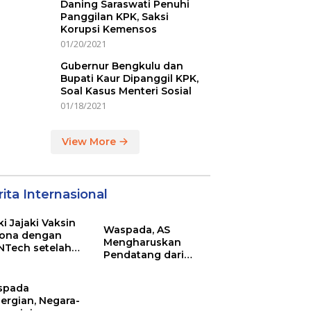
Daning Saraswati Penuhi
Panggilan KPK, Saksi
Korupsi Kemensos
01/20/2021
Gubernur Bengkulu dan
Bupati Kaur Dipanggil KPK,
Soal Kasus Menteri Sosial
01/18/2021
View More
ita Internasional
ki Jajaki Vaksin
Waspada, AS
ona dengan
Mengharuskan
NTech setelah
Pendatang dari
ovac
Inggris Sertakan
Hasil Tes Corona
spada
ergian, Negara-