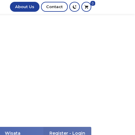
0
About Us
Contact
Wisata
Register - Login