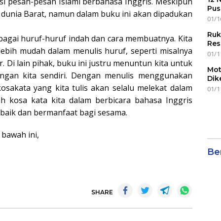
si pesan-pesan Islami berbahasa Inggris. Meskipun
Pus
 dunia Barat, namun dalam buku ini akan dipadukan
01/1
Ruk
bagai huruf-huruf indah dan cara membuatnya. Kita
Res
ebih mudah dalam menulis huruf, seperti misalnya
01/1
i lain pihak, buku ini justru menuntun kita untuk
Mot
ngan kita sendiri. Dengan menulis menggunakan
Dik
osakata yang kita tulis akan selalu melekat dalam
01/1
h kosa kata kita dalam berbicara bahasa Inggris
g baik dan bermanfaat bagi sesama.
 bawah ini,
Ber
SHARE