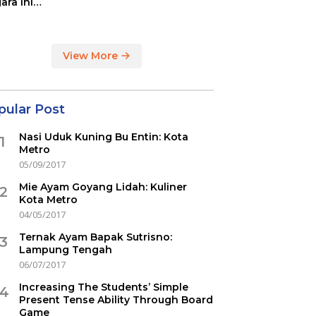
ara ini
indikasi
ercovid
View More
pular Post
Nasi Uduk Kuning Bu Entin: Kota
1
Metro
05/09/2017
Mie Ayam Goyang Lidah: Kuliner
2
Kota Metro
04/05/2017
Ternak Ayam Bapak Sutrisno:
3
Lampung Tengah
06/07/2017
Increasing The Students’ Simple
4
Present Tense Ability Through Board
Game