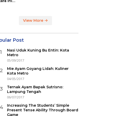
ara ini
indikasi
ercovid
View More
pular Post
Nasi Uduk Kuning Bu Entin: Kota
1
Metro
05/09/2017
Mie Ayam Goyang Lidah: Kuliner
2
Kota Metro
04/05/2017
Ternak Ayam Bapak Sutrisno:
3
Lampung Tengah
06/07/2017
Increasing The Students’ Simple
4
Present Tense Ability Through Board
Game