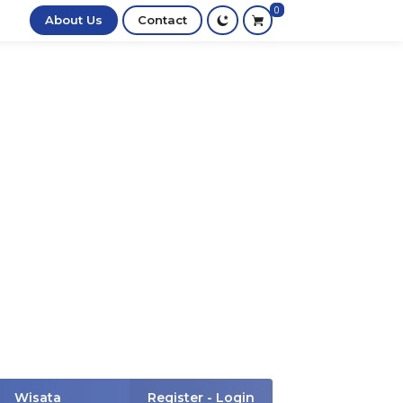
0
About Us
Contact
Wisata
Register - Login