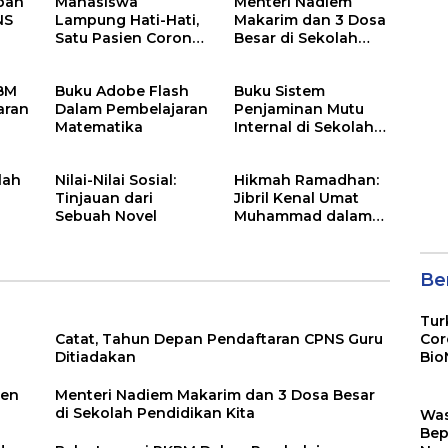
pan
Mahasiswa
Menteri Nadiem
NS
Lampung Hati-Hati,
Makarim dan 3 Dosa
Satu Pasien Corona
Besar di Sekolah
adalah Rektor Lho,
Pendidikan Kita
Ini Dia
KBM
Buku Adobe Flash
Buku Sistem
aran
Dalam Pembelajaran
Penjaminan Mutu
Matematika
Internal di Sekolah
Dasar
lah
Nilai-Nilai Sosial:
Hikmah Ramadhan:
Tinjauan dari
Jibril Kenal Umat
Sebuah Novel
Muhammad dalam
Neraka
Ber
Tur
Catat, Tahun Depan Pendaftaran CPNS Guru
Cor
Ditiadakan
Bio
Sin
ien
Menteri Nadiem Makarim dan 3 Dosa Besar
di Sekolah Pendidikan Kita
Wa
Bep