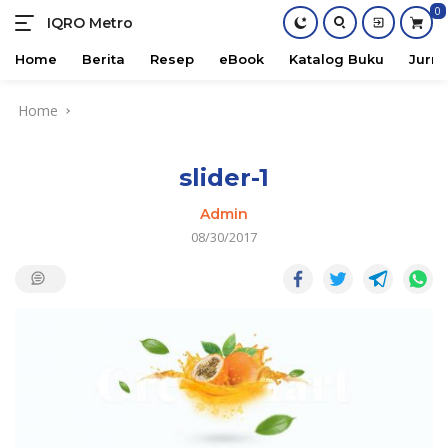
0
IQRO Metro
Lets
Bright
Home
Berita
Resep
eBook
Katalog Buku
Jurna
Together!
Skip
Home
to
content
slider-1
Admin
08/30/2017