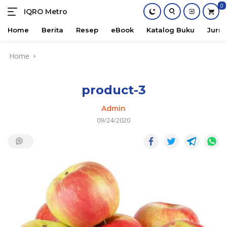
0
IQRO Metro
Lets
Bright
Home
Berita
Resep
eBook
Katalog Buku
Jurna
Together!
Skip
Home
to
content
product-3
Admin
09/24/2020