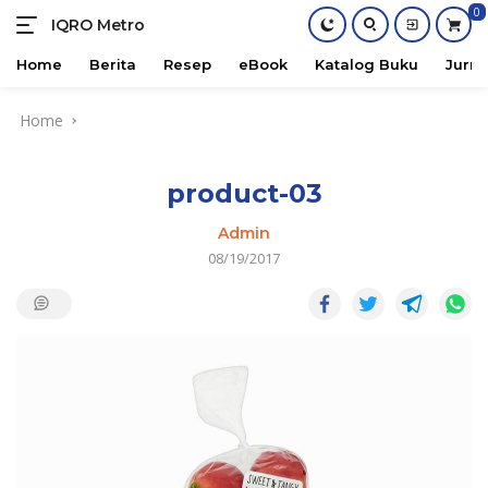
0
IQRO Metro
Lets
Bright
Home
Berita
Resep
eBook
Katalog Buku
Jurna
Together!
Skip
Home
to
content
product-03
Admin
08/19/2017