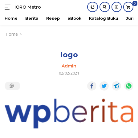
0
IQRO Metro
Lets
Bright
Home
Berita
Resep
eBook
Katalog Buku
Jurna
Together!
Skip
Home
to
content
logo
Admin
02/02/2021