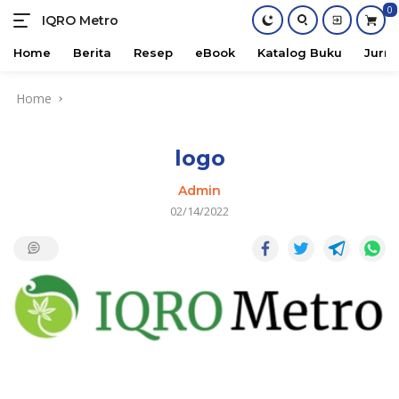
0
IQRO Metro
Lets
Bright
Home
Berita
Resep
eBook
Katalog Buku
Jurna
Together!
Skip
Home
to
content
logo
Admin
02/14/2022