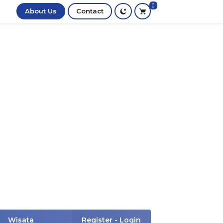
0
About Us
Contact
Wisata
Register - Login