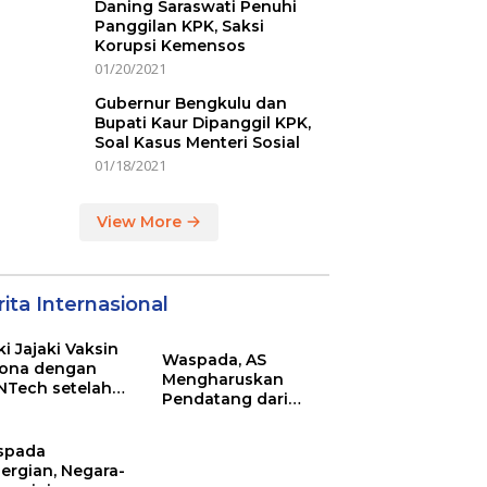
Daning Saraswati Penuhi
Panggilan KPK, Saksi
Korupsi Kemensos
01/20/2021
Gubernur Bengkulu dan
Bupati Kaur Dipanggil KPK,
Soal Kasus Menteri Sosial
01/18/2021
View More
ita Internasional
ki Jajaki Vaksin
Waspada, AS
ona dengan
Mengharuskan
NTech setelah
Pendatang dari
ovac
Inggris Sertakan
Hasil Tes Corona
spada
ergian, Negara-