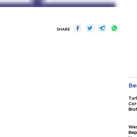
SHARE
Ber
Tur
Cor
Bio
Sin
Wa
Bep