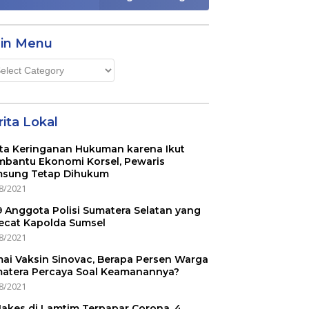
in Menu
n
u
ita Lokal
ta Keringanan Hukuman karena Ikut
bantu Ekonomi Korsel, Pewaris
sung Tetap Dihukum
8/2021
 9 Anggota Polisi Sumatera Selatan yang
ecat Kapolda Sumsel
8/2021
ai Vaksin Sinovac, Berapa Persen Warga
atera Percaya Soal Keamanannya?
8/2021
Nakes di Lamtim Terpapar Corona, 4