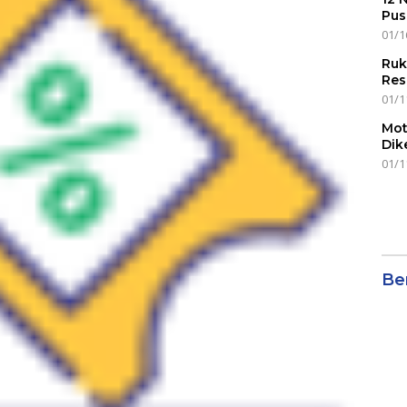
Pus
01/1
Ruk
Res
01/1
Mot
Dik
01/1
Ber