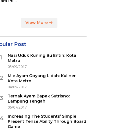
ara ini
indikasi
ercovid
View More
pular Post
Nasi Uduk Kuning Bu Entin: Kota
1
Metro
05/09/2017
Mie Ayam Goyang Lidah: Kuliner
2
Kota Metro
04/05/2017
Ternak Ayam Bapak Sutrisno:
3
Lampung Tengah
06/07/2017
Increasing The Students’ Simple
4
Present Tense Ability Through Board
Game