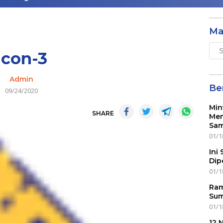
Ma
Mai
icon-3
Men
Admin
Ber
09/24/2020
Min
SHARE
Mem
Sam
01/1
Ini
Dip
01/1
Ram
Sum
01/1
12 