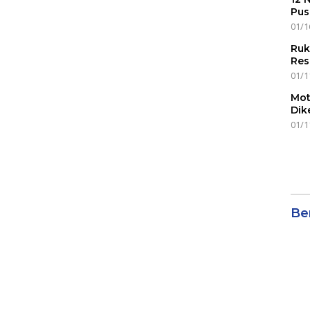
Pus
01/1
Ruk
Res
01/1
Mot
Dik
01/1
Ber