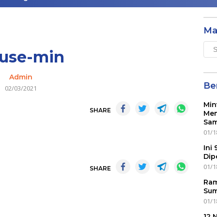
Ma
Mai
use-min
Men
Admin
Ber
02/03/2021
Min
SHARE
Mem
Sam
01/1
Ini
Dip
01/1
SHARE
Ram
Sum
01/1
12 