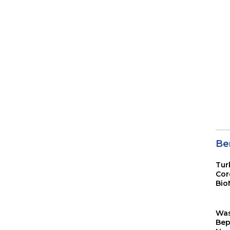
Ber
Tur
Cor
Bio
Sin
Wa
Bep