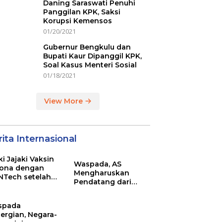
Daning Saraswati Penuhi
Panggilan KPK, Saksi
Korupsi Kemensos
01/20/2021
Gubernur Bengkulu dan
Bupati Kaur Dipanggil KPK,
Soal Kasus Menteri Sosial
01/18/2021
View More
ita Internasional
ki Jajaki Vaksin
Waspada, AS
ona dengan
Mengharuskan
NTech setelah
Pendatang dari
ovac
Inggris Sertakan
Hasil Tes Corona
spada
ergian, Negara-