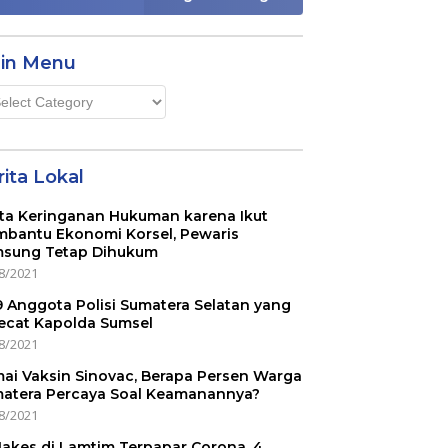
in Menu
n
u
ita Lokal
ta Keringanan Hukuman karena Ikut
bantu Ekonomi Korsel, Pewaris
sung Tetap Dihukum
8/2021
 9 Anggota Polisi Sumatera Selatan yang
ecat Kapolda Sumsel
8/2021
ai Vaksin Sinovac, Berapa Persen Warga
atera Percaya Soal Keamanannya?
8/2021
Nakes di Lamtim Terpapar Corona, 4