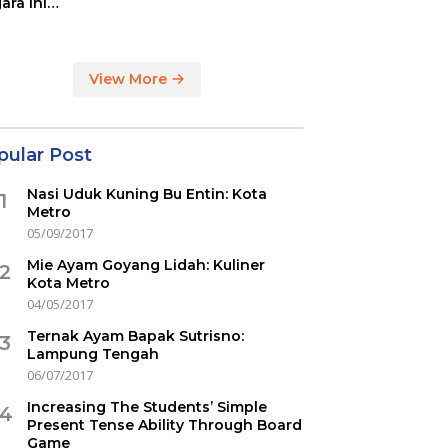
ara ini
indikasi
ercovid
View More
pular Post
Nasi Uduk Kuning Bu Entin: Kota
1
Metro
05/09/2017
Mie Ayam Goyang Lidah: Kuliner
2
Kota Metro
04/05/2017
Ternak Ayam Bapak Sutrisno:
3
Lampung Tengah
06/07/2017
Increasing The Students’ Simple
4
Present Tense Ability Through Board
Game