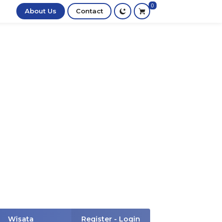
0
About Us
Contact
Wisata
Register - Login