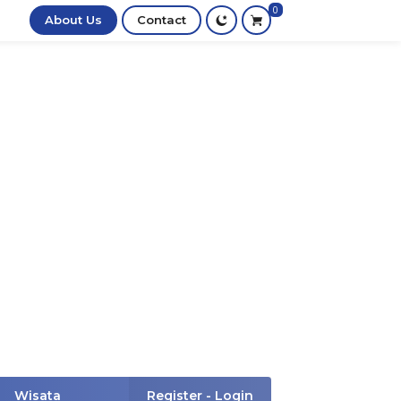
0
About Us
Contact
Wisata
Register - Login