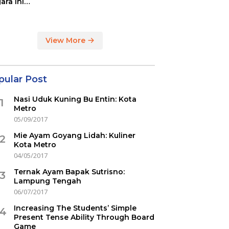
ara ini
indikasi
ercovid
View More
pular Post
Nasi Uduk Kuning Bu Entin: Kota
1
Metro
05/09/2017
Mie Ayam Goyang Lidah: Kuliner
2
Kota Metro
04/05/2017
Ternak Ayam Bapak Sutrisno:
3
Lampung Tengah
06/07/2017
Increasing The Students’ Simple
4
Present Tense Ability Through Board
Game