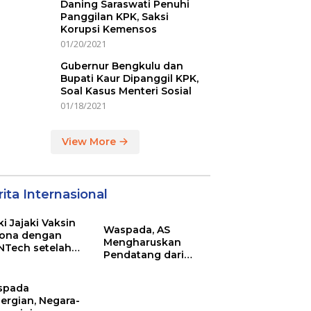
Daning Saraswati Penuhi
Panggilan KPK, Saksi
Korupsi Kemensos
01/20/2021
Gubernur Bengkulu dan
Bupati Kaur Dipanggil KPK,
Soal Kasus Menteri Sosial
01/18/2021
View More
ita Internasional
ki Jajaki Vaksin
Waspada, AS
ona dengan
Mengharuskan
NTech setelah
Pendatang dari
ovac
Inggris Sertakan
Hasil Tes Corona
spada
ergian, Negara-