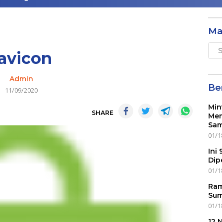
Ma
Mai
avicon
Men
Admin
Ber
11/09/2020
Min
SHARE
Mem
Sam
01/1
Ini
Dip
01/1
Ram
Sum
01/1
12 