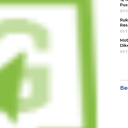
Pus
01/1
Ruk
Res
01/1
Mot
Dik
01/1
Ber