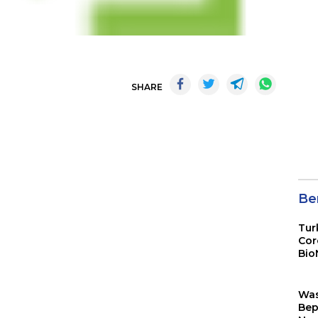
SHARE
Ber
Tur
Cor
Bio
Sin
Wa
Bep