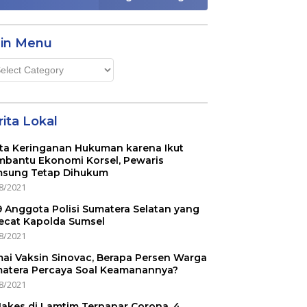
in Menu
n
u
ita Lokal
ta Keringanan Hukuman karena Ikut
bantu Ekonomi Korsel, Pewaris
sung Tetap Dihukum
8/2021
 9 Anggota Polisi Sumatera Selatan yang
ecat Kapolda Sumsel
8/2021
ai Vaksin Sinovac, Berapa Persen Warga
atera Percaya Soal Keamanannya?
8/2021
Nakes di Lamtim Terpapar Corona, 4