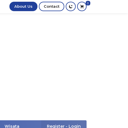
0
About Us
Contact
Wisata
Register - Login