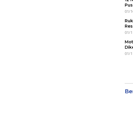
Pus
01/1
Ruk
Res
01/1
Mot
Dik
01/1
Ber