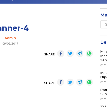
Ma
Mai
anner-4
Men
Admin
Ber
09/06/2017
Min
SHARE
Mem
Sam
01/1
Ini
Dip
01/1
SHARE
Ram
Sum
01/1
12 