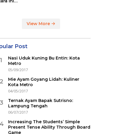
ara ini
indikasi
ercovid
View More
pular Post
Nasi Uduk Kuning Bu Entin: Kota
1
Metro
05/09/2017
Mie Ayam Goyang Lidah: Kuliner
2
Kota Metro
04/05/2017
Ternak Ayam Bapak Sutrisno:
3
Lampung Tengah
06/07/2017
Increasing The Students’ Simple
4
Present Tense Ability Through Board
Game