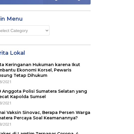
in Menu
n
u
ita Lokal
ta Keringanan Hukuman karena Ikut
bantu Ekonomi Korsel, Pewaris
sung Tetap Dihukum
8/2021
 9 Anggota Polisi Sumatera Selatan yang
ecat Kapolda Sumsel
8/2021
ai Vaksin Sinovac, Berapa Persen Warga
atera Percaya Soal Keamanannya?
8/2021
Nakes di Lamtim Terpapar Corona, 4