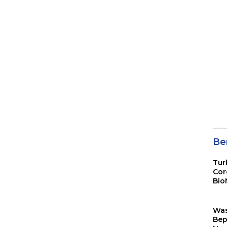
Ber
Tur
Cor
Bio
Sin
Wa
Bep