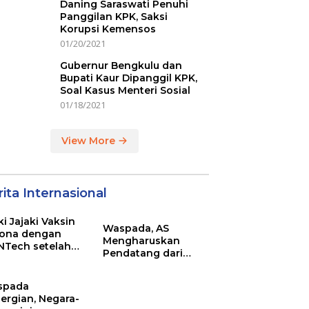
Daning Saraswati Penuhi
Panggilan KPK, Saksi
Korupsi Kemensos
01/20/2021
Gubernur Bengkulu dan
Bupati Kaur Dipanggil KPK,
Soal Kasus Menteri Sosial
01/18/2021
View More
ita Internasional
ki Jajaki Vaksin
Waspada, AS
ona dengan
Mengharuskan
NTech setelah
Pendatang dari
ovac
Inggris Sertakan
Hasil Tes Corona
spada
ergian, Negara-