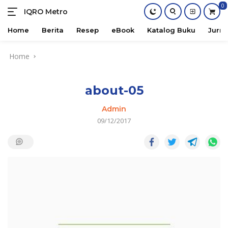
0
IQRO Metro
Lets
Bright
Home
Berita
Resep
eBook
Katalog Buku
Jurna
Together!
Skip
Home
to
content
about-05
Admin
09/12/2017