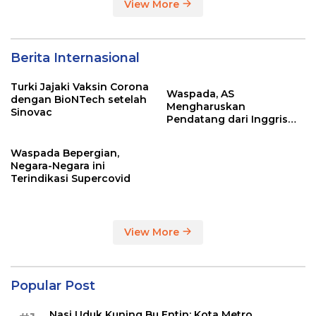
View More
Berita Internasional
Turki Jajaki Vaksin Corona
Waspada, AS
dengan BioNTech setelah
Mengharuskan
Sinovac
Pendatang dari Inggris
Sertakan Hasil Tes Corona
Waspada Bepergian,
Negara-Negara ini
Terindikasi Supercovid
View More
Popular Post
Nasi Uduk Kuning Bu Entin: Kota Metro